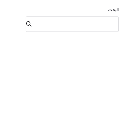
البحث
البح
ث