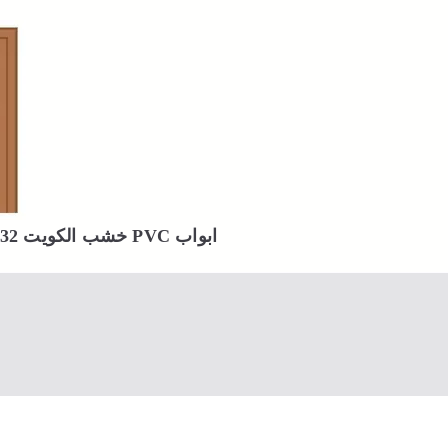
ابواب PVC خشب الكويت 66400332 تركيب ابواب بي في سي UPVC حديثة