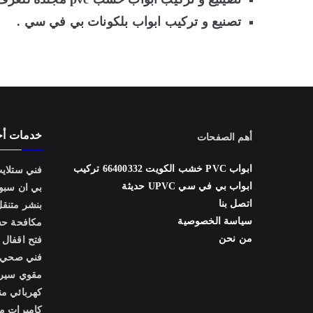
تصنيع و تركيب ابواب بلكونات بي في سي .
خدمات أ
أهم الصفحات
ابواب PVC خشب الكويت 66400332 تركيب
فني ستلاي
ابواب بي في سي UPVC حديثة
بي ان سبو
اتصل بنا
بنشر متنق
سياسة الخصوصية
مكافحة ح
من نحن
فتح اقفال
فني صحي
مقوي سي
كهربائي من
كاميرات مر